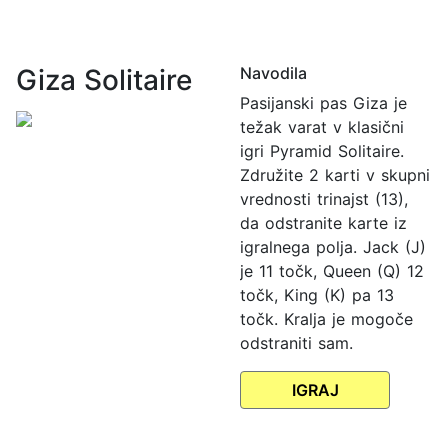
Giza Solitaire
Navodila
Pasijanski pas Giza je
težak varat v klasični
igri Pyramid Solitaire.
Združite 2 karti v skupni
vrednosti trinajst (13),
da odstranite karte iz
igralnega polja. Jack (J)
je 11 točk, Queen (Q) 12
točk, King (K) pa 13
točk. Kralja je mogoče
odstraniti sam.
IGRAJ