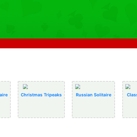
aire
Christmas Tripeaks
Russian Solitaire
Class